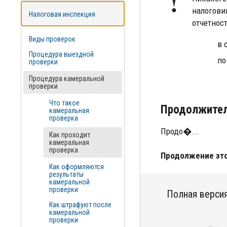
налогови
Налоговая инспекция
отчетност
Виды проверок
в 
Процедура выездной
по
проверки
Процедура камеральной
проверки
Что такое
Продолжител
камеральная
проверка
Продо�...
Как проходит
камеральная
проверка
Продолжение это
Как оформляются
результаты
камеральной
проверки
Полная версия
Как штрафуют после
камеральной
проверки