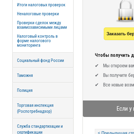
Итоги налоговых проверок
Неналоговые проверки
Проверки сделок между
взаимозависимыми лицами
Заказать бе
Налоговый контроль в
форме налогового
мониторинга
Чтобы получить д
Социальный фонд России
Мы откроем вам
Вы получите бе
Таможня
Все новые возм
Полиция
Торговая инспекция
Если у
(Роспотребнадзор)
Служба стандартизации и
сертификации
< Предыдущая ст