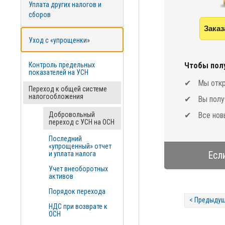
Уплата других налогов и
сборов
Заказ
Уход с «упрощенки»
Контроль предельных
Чтобы полу
показателей на УСН
Мы откр
Переход к общей системе
налогообложения
Вы полу
Добровольный
Все нов
переход с УСН на ОСН
Последний
«упрощенный» отчет
Есл
и уплата налога
Учет внеоборотных
активов
Порядок перехода
< Предыдущ
НДС при возврате к
ОСН