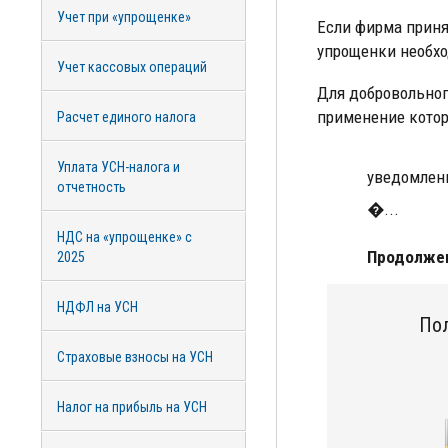
Учет при «упрощенке»
Если фирма принял
упрощенки необх
Учет кассовых операций
Для добровольног
применение котор
Расчет единого налога
Уплата УСН-налога и
уведомлени
отчетность
�...
НДС на «упрощенке» с
Продолжен
2025
НДФЛ на УСН
Пол
Страховые взносы на УСН
Налог на прибыль на УСН