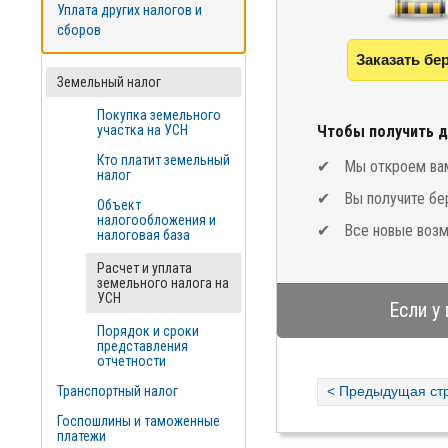
Уплата других налогов и
сборов
Заказать бе
Земельный налог
Покупка земельного
участка на УСН
Чтобы получить д
Кто платит земельный
Мы откроем вам
налог
Вы получите бе
Объект
налогообложения и
Все новые возм
налоговая база
Расчет и уплата
земельного налога на
УСН
Если у
Порядок и сроки
представления
отчетности
Транспортный налог
< Предыдущая ст
Госпошлины и таможенные
платежи