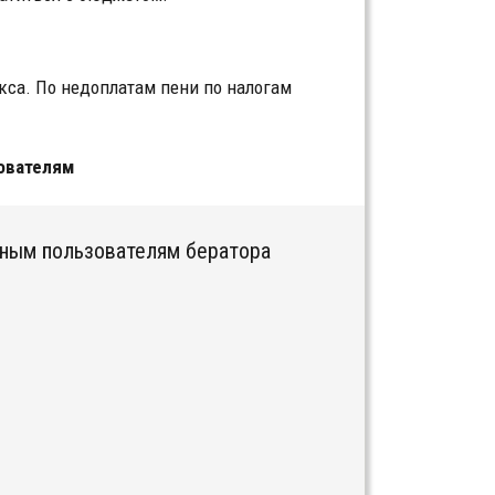
кса. По недоплатам пени по налогам
ователям
тным пользователям бератора