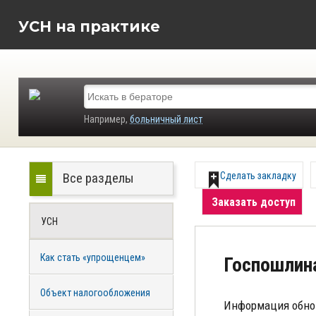
УСН на практике
Например,
больничный лист
Все разделы
Сделать закладку
Заказать доступ
УСН
Как стать «упрощенцем»
Госпошлин
Объект налогообложения
Информация обно