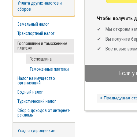
Уплата других налогов и
сборов
Чтобы получить д
Земельный налог
Мы откроем вам
Транспортный налог
Вы получите бе
Госпошлины и таможенные
платежи
Все новые возм
Госпошлина
Таможенные платежи
Если у
Налог на имущество
организаций
Водный налог
< Предыдущая ст
Туристический налог
Сбор с доходов от интернет-
рекламы
Уход с «упрощенки»