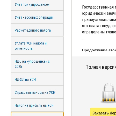
Учет при «упрощенке»
Государственная 
юридически значи
Учет кассовых операций
правоустанавлива
это плата государ
Расчет единого налога
определены главо
...
Уплата УСН-налога и
отчетность
Продолжение этой
НДС на «упрощенке» с
Полная версия
2025
НДФЛ на УСН
Страховые взносы на УСН
Налог на прибыль на УСН
Заказать бе