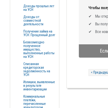
Доходы прошлых лет
Чтобы полу
на УСН
Мы откр
Доходы от
совместной
Вы полу
деятельности
Получение займа на
Все нов
УСН. Прощенный долг
Безвозмездно
полученное
имущество,
Есл
выполненные работы
на УСН
Списанная
кредиторская
задолженность на
< Предыдущ
УСН
Излишки, выявленные
в результате
инвентаризации
Коммунальные
платежи,
перечисленные
арендатором