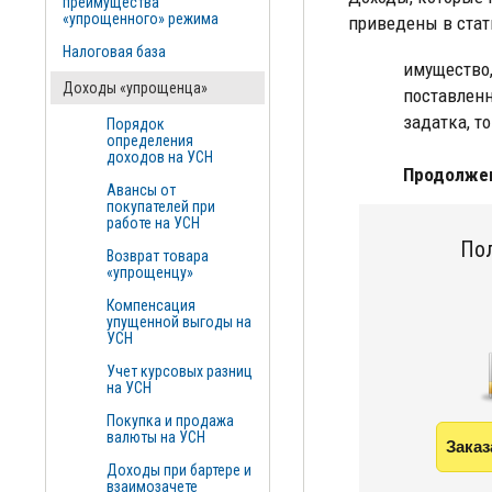
преимущества
«упрощенного» режима
приведены в стать
Налоговая база
имущество,
Доходы «упрощенца»
поставленн
задатка, т
Порядок
определения
доходов на УСН
Продолжен
Авансы от
покупателей при
работе на УСН
Пол
Возврат товара
«упрощенцу»
Компенсация
упущенной выгоды на
УСН
Учет курсовых разниц
на УСН
Покупка и продажа
валюты на УСН
Заказ
Доходы при бартере и
взаимозачете