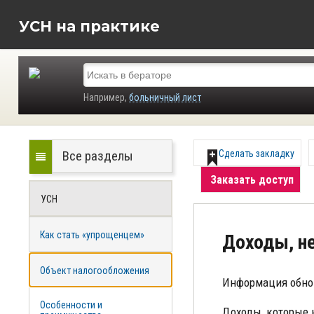
УСН на практике
Например,
больничный лист
Все разделы
Сделать закладку
Заказать доступ
УСН
Как стать «упрощенцем»
Доходы, н
Объект налогообложения
Информация обно
Особенности и
Доходы, которые 