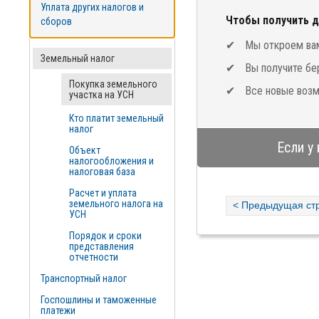
Уплата других налогов и
Чтобы получить д
сборов
Мы откроем вам
Земельный налог
Вы получите бе
Покупка земельного
Все новые возм
участка на УСН
Кто платит земельный
налог
Если у
Объект
налогообложения и
налоговая база
Расчет и уплата
земельного налога на
< Предыдущая ст
УСН
Порядок и сроки
представления
отчетности
Транспортный налог
Госпошлины и таможенные
платежи