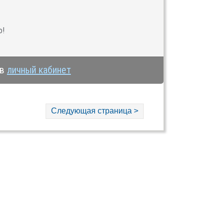
о!
 в
личный кабинет
Следующая страница >