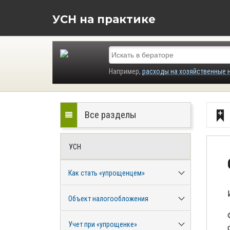
УСН на практике
Например,
расходы на хозяйственные 
Все разделы
УСН
Как стать «упрощенцем»
Объект налогообложения
Учет при «упрощенке»