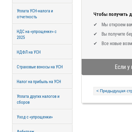
Уплата УСН-налога и
Чтобы получить д
отчетность
Мы откроем вам
НДС на «упрощенке» с
Вы получите бе
2025
Все новые возм
НДФЛ на УСН
Если у
Страховые взносы на УСН
Налог на прибыль на УСН
< Предыдущая ст
Уплата других налогов и
сборов
Уход с «упрощенки»
Арбитраж