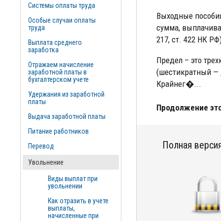
Системы оплаты труда
Выходные пособия
Особые случаи оплаты
сумма, выплачивае
труда
217, ст. 422 НК РФ
Выплата среднего
заработка
Предел – это тре
Отражаем начисление
(шестикратный — 
заработной платы в
бухгалтерском учете
Крайнег�...
Удержания из заработной
платы
Продолжение это
Выдача заработной платы
Питание работников
Полная версия
Перевод
Увольнение
Виды выплат при
увольнении
Как отразить в учете
выплаты,
начисленные при