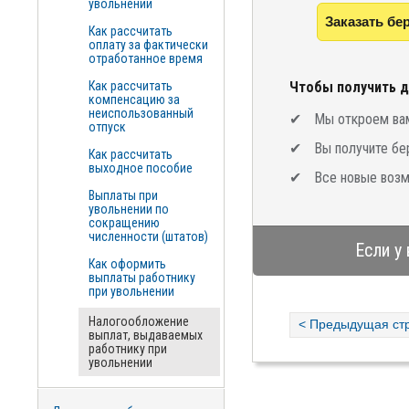
увольнении
Заказать бе
Как рассчитать
оплату за фактически
отработанное время
Как рассчитать
Чтобы получить д
компенсацию за
неиспользованный
Мы откроем вам
отпуск
Вы получите бе
Как рассчитать
выходное пособие
Все новые возм
Выплаты при
увольнении по
сокращению
численности (штатов)
Если у
Как оформить
выплаты работнику
при увольнении
Налогообложение
< Предыдущая ст
выплат, выдаваемых
работнику при
увольнении