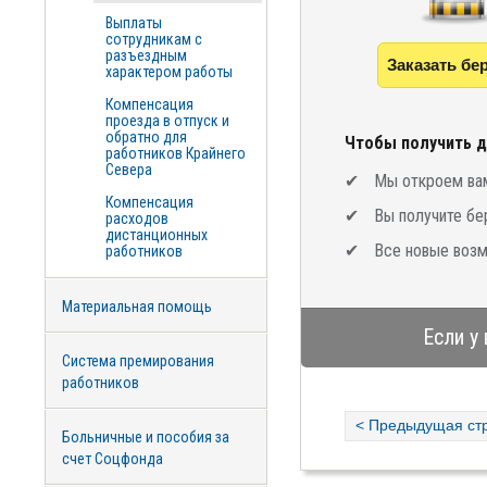
Выплаты
сотрудникам с
разъездным
Заказать бе
характером работы
Компенсация
проезда в отпуск и
обратно для
Чтобы получить д
работников Крайнего
Севера
Мы откроем вам
Компенсация
Вы получите бе
расходов
дистанционных
Все новые возм
работников
Материальная помощь
Если у
Система премирования
работников
< Предыдущая ст
Больничные и пособия за
счет Соцфонда