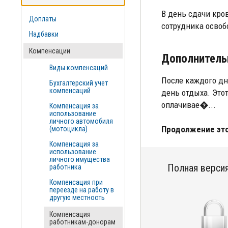
В день сдачи кро
Доплаты
сотрудника освобо
Надбавки
Компенсации
Дополнитель
Виды компенсаций
После каждого дн
Бухгалтерский учет
компенсаций
день отдыха. Это
оплачивае�...
Компенсация за
использование
личного автомобиля
Продолжение это
(мотоцикла)
Компенсация за
использование
личного имущества
Полная версия
работника
Компенсация при
переезде на работу в
другую местность
Компенсация
работникам-донорам