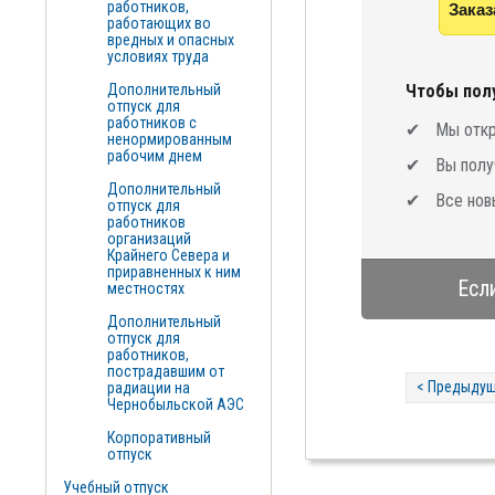
работников,
Заказ
работающих во
вредных и опасных
условиях труда
Дополнительный
Чтобы полу
отпуск для
работников с
Мы откр
ненормированным
рабочим днем
Вы полу
Дополнительный
Все нов
отпуск для
работников
организаций
Крайнего Севера и
приравненных к ним
Есл
местностях
Дополнительный
отпуск для
работников,
пострадавшим от
< Предыдущ
радиации на
Чернобыльской АЭС
Корпоративный
отпуск
Учебный отпуск