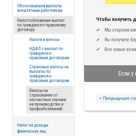
Обосновываем выплаты
внештатным работникам
Чтобы получить д
Налогообложение выплат
по гражданско-правовому
договору
Мы откроем вам
Вы получите бе
Налоги и взносы
НДФЛ с выплат по
Все новые возм
гражданско-
правовым договорам
Страховые взносы на
выплаты по
Если у
гражданско-
правовым договорам
Взносы на
страхование от
< Предыдущая ст
несчастных случаев
на производстве и
профзаболеваний
Налог на доходы
физических лиц