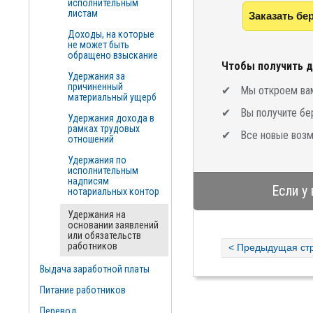
исполнительным
листам
Заказать бе
Доходы, на которые
не может быть
обращено взыскание
Чтобы получить д
Удержания за
причиненный
Мы откроем вам
материальный ущерб
Вы получите бе
Удержания дохода в
рамках трудовых
Все новые возм
отношений
Удержания по
исполнительным
надписям
Если у
нотариальных контор
Удержания на
основании заявлений
или обязательств
работников
< Предыдущая ст
Выдача заработной платы
Питание работников
Перевод