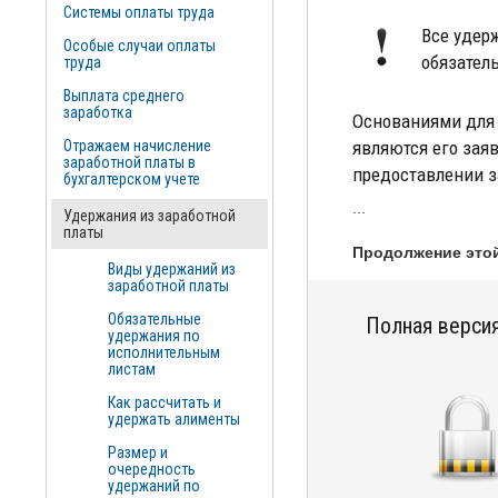
Системы оплаты труда
Все удер
Особые случаи оплаты
обязател
труда
Выплата среднего
заработка
Основаниями для 
Отражаем начисление
являются его зая
заработной платы в
предоставлении з
бухгалтерском учете
...
Удержания из заработной
платы
Продолжение этой
Виды удержаний из
заработной платы
Обязательные
Полная версия
удержания по
исполнительным
листам
Как рассчитать и
удержать алименты
Размер и
очередность
удержаний по