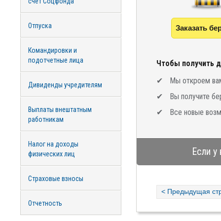
счет Соцфонда
Отпуска
Заказать бе
Командировки и
подотчетные лица
Чтобы получить д
Мы откроем вам
Дивиденды учредителям
Вы получите бе
Выплаты внештатным
Все новые возм
работникам
Налог на доходы
Если у
физических лиц
Страховые взносы
< Предыдущая ст
Отчетность