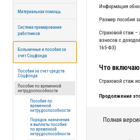
Информация обно
Материальная помощь
Размер пособия за
Система премирования
Страховой стаж –
работников
взносов с доходов
165-ФЗ).
Больничные и пособия за
счет Соцфонда
Что включаю
Пособия за счет средств
Соцфонда
Страховой стаж ис
Пособие по временной
нетрудоспособности
Продолжение это
Пособие по
временной
нетрудоспособности
Полная версия
Порядок назначения
и выплаты пособия
по временной
нетрудоспособности