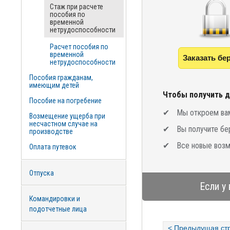
Стаж при расчете
пособия по
временной
нетрудоспособности
Расчет пособия по
временной
Заказать бе
нетрудоспособности
Пособия гражданам,
имеющим детей
Чтобы получить д
Пособие на погребение
Мы откроем вам
Возмещение ущерба при
несчастном случае на
Вы получите бе
производстве
Все новые возм
Оплата путевок
Отпуска
Если у
Командировки и
подотчетные лица
< Предыдущая ст