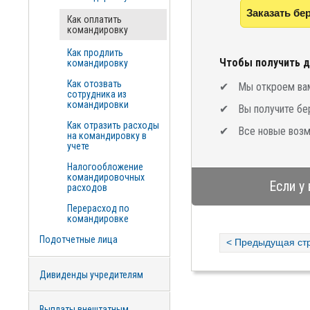
Заказать бе
Как оплатить
командировку
Как продлить
Чтобы получить д
командировку
Как отозвать
Мы откроем вам
сотрудника из
командировки
Вы получите бе
Как отразить расходы
Все новые возм
на командировку в
учете
Налогообложение
командировочных
Если у
расходов
Перерасход по
командировке
Подотчетные лица
< Предыдущая ст
Дивиденды учредителям
Выплаты внештатным