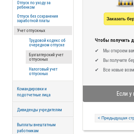
Отпуск по уходу за
ребенком
Отпуск без сохранения
Заказать бе
заработной платы
Учет отпускных
Чтобы получить д
Трудовой кодекс об
очередном отпуске
Мы откроем вам
Бухгалтерский учет
отпускных
Вы получите бе
Налоговый учет
Все новые возм
отпускных
Командировки и
Если у
подотчетные лица
Дивиденды учредителям
< Предыдущая ст
Выплаты внештатным
работникам