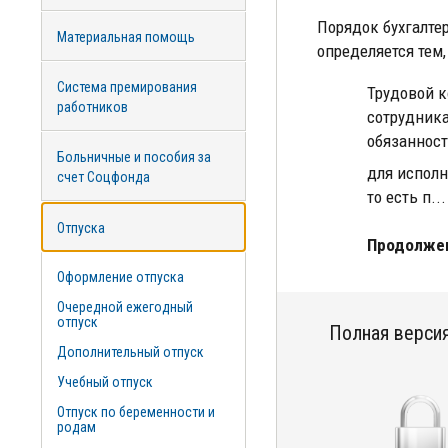
Порядок бухгалте
Материальная помощь
определяется тем, 
Система премирования
Трудовой к
работников
сотрудника
обязанност
Больничные и пособия за
для исполн
счет Соцфонда
то есть п...
Отпуска
Продолжен
Оформление отпуска
Очередной ежегодный
отпуск
Полная версия
Дополнительный отпуск
Учебный отпуск
Отпуск по беременности и
родам