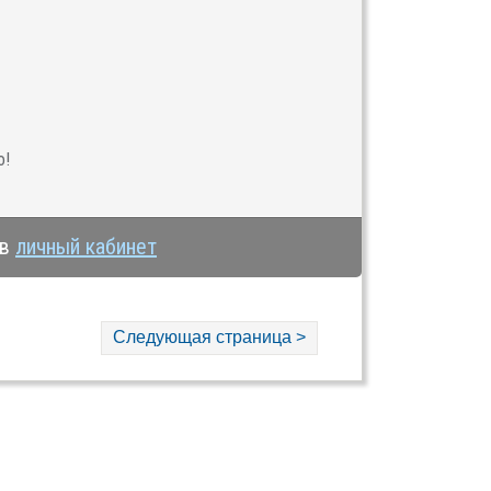
о!
 в
личный кабинет
Следующая страница >