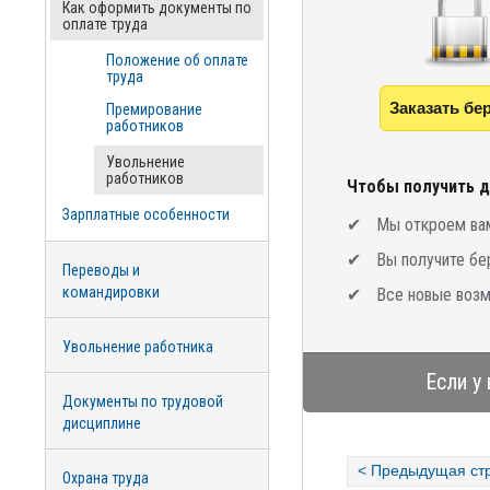
Как оформить документы по
оплате труда
Положение об оплате
труда
Заказать бе
Премирование
работников
Увольнение
работников
Чтобы получить д
Зарплатные особенности
Мы откроем вам
Вы получите бе
Переводы и
командировки
Все новые возм
Увольнение работника
Если у
Документы по трудовой
дисциплине
< Предыдущая ст
Охрана труда