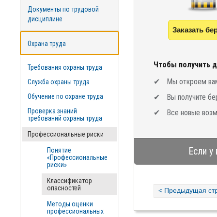
Документы по трудовой
дисциплине
Заказать бе
Охрана труда
Чтобы получить д
Требования охраны труда
Мы откроем вам
Служба охраны труда
Обучение по охране труда
Вы получите бе
Проверка знаний
Все новые возм
требований охраны труда
Профессиональные риски
Если у
Понятие
«Профессиональные
риски»
Классификатор
опасностей
< Предыдущая ст
Методы оценки
профессиональных