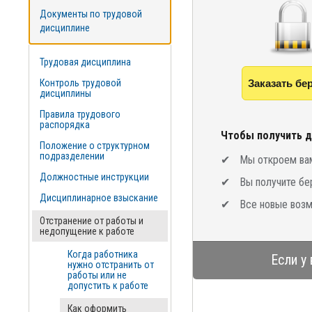
Документы по трудовой
дисциплине
Трудовая дисциплина
Контроль трудовой
Заказать бе
дисциплины
Правила трудового
распорядка
Чтобы получить д
Положение о структурном
подразделении
Мы откроем вам
Должностные инструкции
Вы получите бе
Дисциплинарное взыскание
Все новые возм
Отстранение от работы и
недопущение к работе
Когда работника
Если у
нужно отстранить от
работы или не
допустить к работе
Как оформить