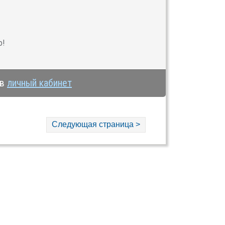
о!
 в
личный кабинет
Следующая страница >